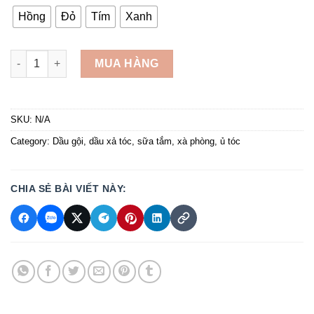
Hồng
Đỏ
Tím
Xanh
Dầu gội Tresemme 450ml quantity
MUA HÀNG
SKU:
N/A
Category:
Dầu gội, dầu xả tóc, sữa tắm, xà phòng, ủ tóc
CHIA SẺ BÀI VIẾT NÀY: