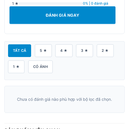
1 ★
0% | 0 đánh giá
ĐÁNH GIÁ NGAY
TẤT CẢ
5 ★
4 ★
3 ★
2 ★
1 ★
CÓ ẢNH
Chưa có đánh giá nào phù hợp với bộ lọc đã chọn.