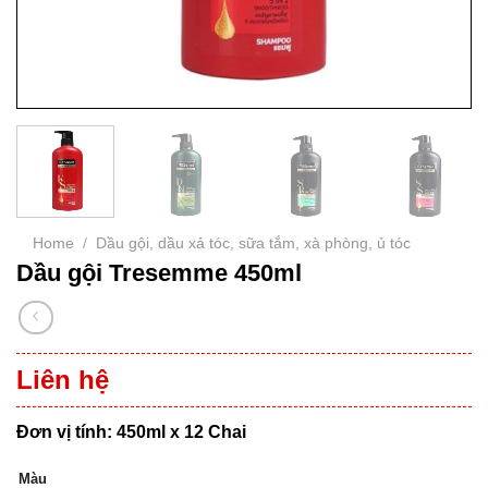
Home
/
Dầu gội, dầu xả tóc, sữa tắm, xà phòng, ủ tóc
Dầu gội Tresemme 450ml
Liên hệ
Đơn vị tính: 450ml x 12 Chai
Màu