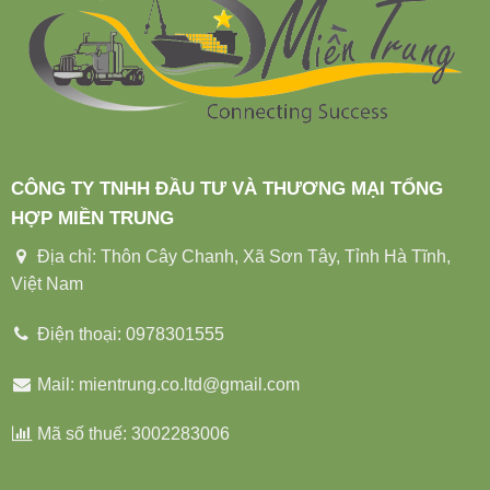
The
The
options
options
may
may
be
be
chosen
chosen
on
on
the
the
product
product
page
CÔNG TY TNHH ĐẦU TƯ VÀ THƯƠNG MẠI TỔNG
page
HỢP MIỀN TRUNG
Địa chỉ: Thôn Cây Chanh, Xã Sơn Tây, Tỉnh Hà Tĩnh,
Việt Nam
Điện thoại: 0978301555
Mail: mientrung.co.ltd@gmail.com
Mã số thuế: 3002283006