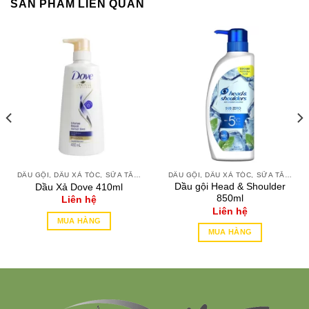
SẢN PHẨM LIÊN QUAN
DẦU GỘI, DẦU XẢ TÓC, SỮA TẮM, XÀ PHÒNG, Ủ TÓC
DẦU GỘI, DẦU XẢ TÓC, SỮA TẮM, XÀ PHÒNG, Ủ TÓC
Dầu gội Head & Shoulder
Dầu Xả Dove 410ml
850ml
Liên hệ
Liên hệ
MUA HÀNG
MUA HÀNG
This
This
product
product
has
has
multiple
multiple
variants.
variants.