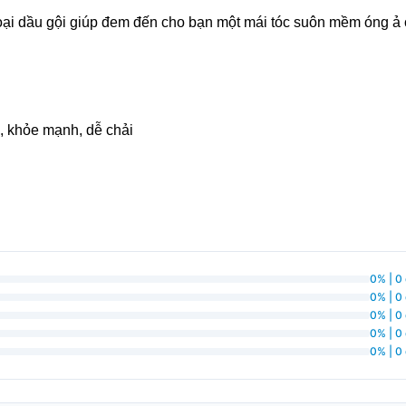
ại dầu gội giúp đem đến cho bạn một mái tóc suôn mềm óng 
, khỏe mạnh, dễ chải
0% | 0
0% | 0
0% | 0
0% | 0
0% | 0