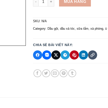
MUA HÀNG
SKU:
N/A
Category:
Dầu gội, dầu xả tóc, sữa tắm, xà phòng, ủ 
CHIA SẺ BÀI VIẾT NÀY: