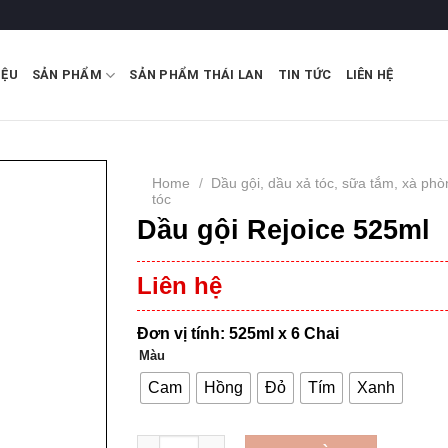
IỆU
SẢN PHẨM
SẢN PHẨM THÁI LAN
TIN TỨC
LIÊN HỆ
Home
/
Dầu gội, dầu xả tóc, sữa tắm, xà phò
tóc
Dầu gội Rejoice 525ml
Liên hệ
Đơn vị tính: 525ml x 6 Chai
Màu
Cam
Hồng
Đỏ
Tím
Xanh
Dầu gội Rejoice 525ml quantity