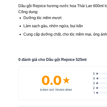
Dầu gội Rejoice hương nước hoa Thái Lan 600ml lo
Công dụng:
Dưỡng tóc mềm mượt
Làm sạch gàu, nhờn ngứa, bụi bẩn
Cung cấp dưỡng chất, cho tóc mềm mại, óng ánh
0 đánh giá cho Dầu gội Rejoice 525ml
5 ★
0.0
★
4 ★
3 ★
2 ★
ĐÁNH GIÁ TRUNG BÌNH
1 ★