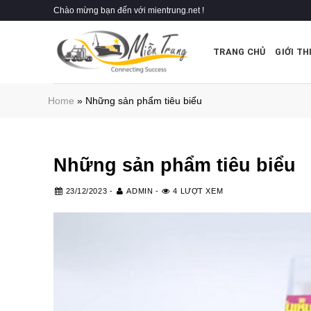
Skip
Chào mừng bạn đến với mientrung.net !
to
content
TRANG CHỦ
GIỚI TH
Home
»
Những sản phẩm tiêu biểu
Những sản phẩm tiêu biểu
23/12/2023
-
ADMIN
-
4 LƯỢT XEM