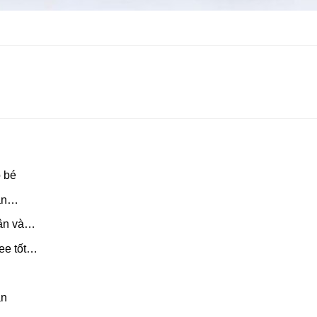
 bé
hân…
hân và…
ee tốt…
an