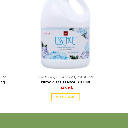
C XẢ
NƯỚC GIẶT, BỘT GIẶT, NƯỚC XẢ
ùng
Nước giặt Essence 3000ml
Liên hệ
MUA HÀNG
This
product
has
multiple