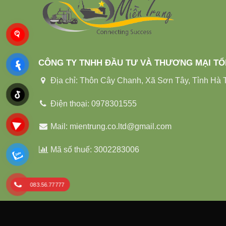
CÔNG TY TNHH ĐẦU TƯ VÀ THƯƠNG MẠI T
Địa chỉ: Thôn Cây Chanh, Xã Sơn Tây, Tỉnh Hà T
Điện thoại: 0978301555
Mail: mientrung.co.ltd@gmail.com
Mã số thuế: 3002283006
083.56.77777