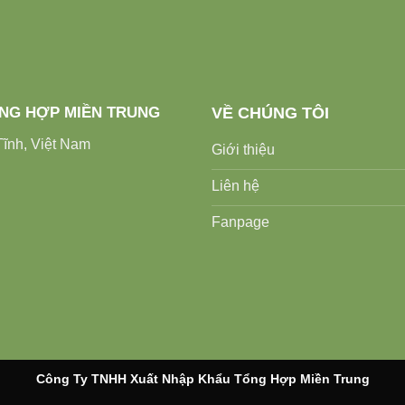
ỔNG HỢP MIỀN TRUNG
VỀ CHÚNG TÔI
ĩnh, Việt Nam
Giới thiệu
Liên hệ
Fanpage
Công Ty TNHH Xuất Nhập Khẩu Tổng Hợp Miền Trung