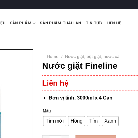
IỆU
SẢN PHẨM
SẢN PHẨM THÁI LAN
TIN TỨC
LIÊN HỆ
Home
/
Nước giặt, bột giặt, nước xả
Nước giặt Fineline
Liên hệ
Đơn vị tính: 3000ml x 4 Can
Màu
Tím mới
Hồng
Tím
Xanh