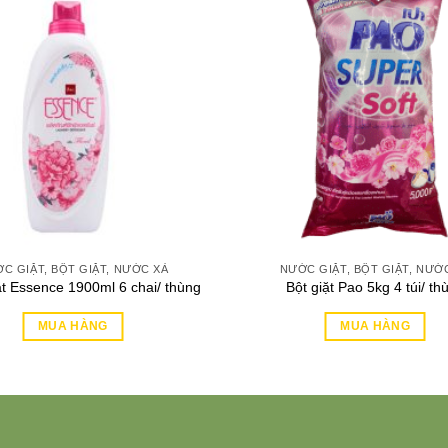
C GIẶT, BỘT GIẶT, NƯỚC XẢ
NƯỚC GIẶT, BỘT GIẶT, NƯỚ
t Essence 1900ml 6 chai/ thùng
Bột giặt Pao 5kg 4 túi/ th
MUA HÀNG
MUA HÀNG