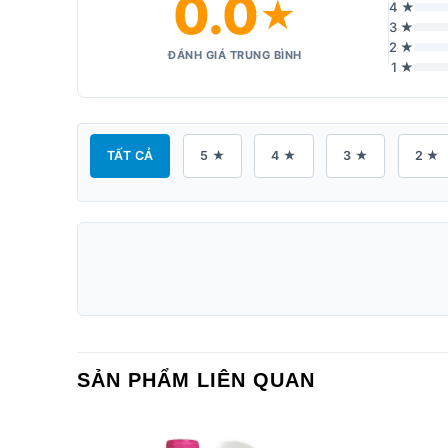
0.0
★
4 ★
3 ★
2 ★
ĐÁNH GIÁ TRUNG BÌNH
1 ★
TẤT CẢ
5 ★
4 ★
3 ★
2 ★
SẢN PHẨM LIÊN QUAN