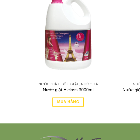
XẢ
NƯỚC GIẶT, BỘT GIẶT, NƯỚC XẢ
NƯỚ
0ml
Nước giặt Hiclass 3000ml
Nước giặ
MUA HÀNG